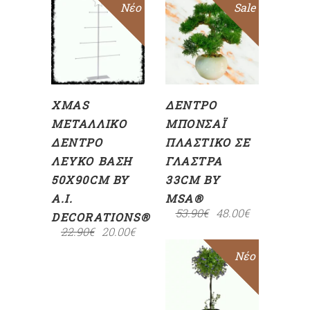
Sale
Νέο
Sale
ΠΡΟΣΘΉΚΗ
ΠΡΟΣΘΉΚΗ
ΣΤΟ
ΣΤΟ
ΚΑΛΆΘΙ
ΚΑΛΆΘΙ
XMAS
ΔΈΝΤΡΟ
ΜΕΤΑΛΛΙΚΌ
ΜΠΟΝΣΆΙ
ΔΈΝΤΡΟ
ΠΛΑΣΤΙΚΌ ΣΕ
ΛΕΥΚΌ ΒΆΣΗ
ΓΛΆΣΤΡΑ
50X90CM BY
33CM BY
A.I.
MSA®
53.90
€
48.00
€
DECORATIONS®
22.90
€
20.00
€
Sale
Νέο
ΠΡΟΣΘΉΚΗ
ΣΤΟ
ΚΑΛΆΘΙ