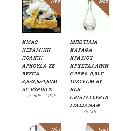
Sale
Νέο
Νέο
ΠΡΟΣΘΉΚΗ
ΠΡΟΣΘΉΚΗ
ΣΤΟ
ΣΤΟ
ΚΑΛΆΘΙ
ΚΑΛΆΘΙ
XMAS
ΜΠΟΤΊΛΙΑ
ΚΕΡΑΜΙΚΉ
ΚΑΡΆΦΑ
ΠΟΛΙΚΉ
ΚΡΑΣΙΟΎ
ΑΡΚΟΎΔΑ ΣΕ
ΚΡΥΣΤΆΛΛΙΝΗ
ΒΈΣΠΑ
OPERA 0,9LT
8,5×3,5×9,5CM
10X26CM BY
BY ESPIEL®
RCR
10.50
€
7.00
€
CRISTALLERIA
ITALIANA®
38.00
€
Νέο
Sold
Sale