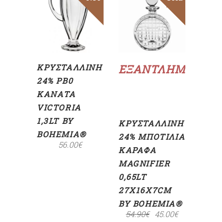
ΠΡΟΣΘΉΚΗ
ΣΤΟ
ΚΑΛΆΘΙ
Διαβάστε
περισσότερα
ΚΡΥΣΤΆΛΛΙΝΗ
ΕΞΑΝΤΛΗΜΈΝΟ
24% PB0
ΚΑΝΆΤΑ
VICTORIA
1,3LT BY
ΚΡΥΣΤΆΛΛΙΝΗ
BOHEMIA®
24% ΜΠΟΤΊΛΙΑ
56.00
€
ΚΑΡΆΦΑ
MAGNIFIER
0,65LT
27X16X7CM
BY BOHEMIA®
54.90
€
45.00
€