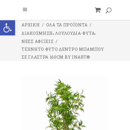
Ανοίξτε τη γραμμή εργαλείων
ΑΡΧΙΚΉ
/
ΌΛΑ ΤΑ ΠΡΟΪΌΝΤΑ
/
,
,
ΔΙΑΚΟΣΜΗΣΗ
ΛΟΥΛΟΥΔΙΑ-ΦΥΤΑ
ΝΕΕΣ ΑΦΙΞΕΙΣ
/
ΤΕΧΝΗΤΌ ΦΥΤΌ ΔΈΝΤΡΟ ΜΠΑΜΠΟΎ
ΣΕ ΓΛΆΣΤΡΑ 160CM BY INART®