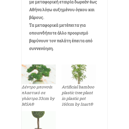
με μεταφορική εταιρία δωρεάν έως
Αθήνα λόγω αυξημένου όγκου και
βάρους.
Τα μεταφορικά μετέπειτα για
οποιονδήποτε άλλο προορισμό
βαρύνουν τον πελάτη έπειτα από
συννενόηση.
Δέντρο μπονσάι
Artificial bamboo
πλαστικό σε
plastic tree plant
γλάστρα 33cm by
in plastic pot
MSA®
160cm by Inart®